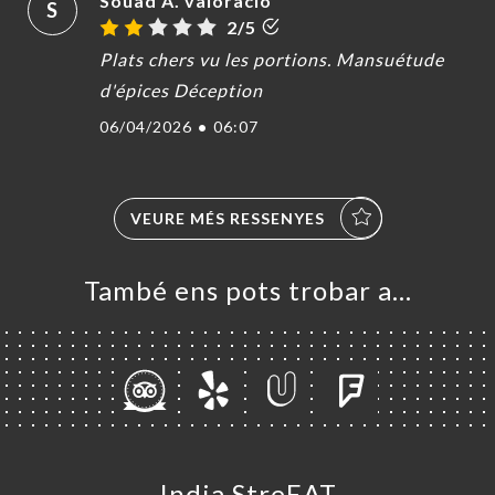
Souad A. valoració
S
2/5
Plats chers vu les portions. Mansuétude
d'épices Déception
06/04/2026
•
06:07
VEURE MÉS RESSENYES
També ens pots trobar a…
India StreEAT