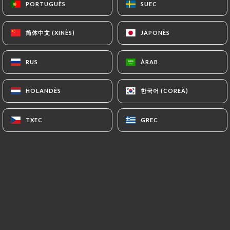
PORTUGUÈS
PORTUGUÈS
SUEC
SUEC
简体中文 (XINÈS)
简体中文 (XINÈS)
JAPONÈS
JAPONÈS
Laetitia P. valoració
L
5/5
RUS
RUS
ÀRAB
ÀRAB
Très bon indien
30/06/2026
•
08:42
한국어 (COREÀ)
한국어 (COREÀ)
HOLANDÈS
HOLANDÈS
Y B. valoració
Y
TXEC
TXEC
GREC
GREC
5/5
Excellent accueil et repas delicieux
20/06/2026
•
07:35
Berenice N. valoració
B
5/5
Super convivial et très sympathique ! Un
des meilleurs indiens que je connais, je