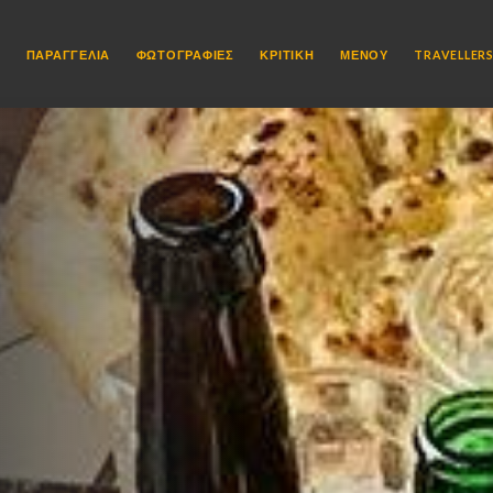
Η
ΠΑΡΑΓΓΕΛΊΑ
ΦΩΤΟΓΡΑΦΊΕΣ
ΚΡΙΤΙΚΉ
ΜΕΝΟΎ
TRAVELLERS