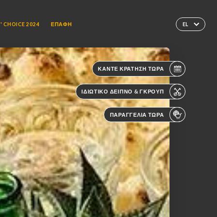
' CHOICE 2024
ΕΠΑΦΉ
EL
ΚΆΝΤΕ ΚΡΆΤΗΣΗ ΤΏΡΑ
ΙΔΙΩΤΙΚΌ ΔΕΊΠΝΟ & ΓΚΡΟΥΠ
ΠΑΡΑΓΓΕΛΊΑ ΤΏΡΑ