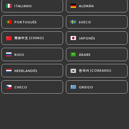
ITALIANO
ITALIANO
ALEMÁN
ALEMÁN
PORTUGUÉS
PORTUGUÉS
SUECO
SUECO
简体中文 (CHINO)
简体中文 (CHINO)
JAPONÉS
JAPONÉS
RUSO
RUSO
ÁRABE
ÁRABE
한국어 (COREANO)
한국어 (COREANO)
NEERLANDÉS
NEERLANDÉS
CHECO
CHECO
GRIEGO
GRIEGO