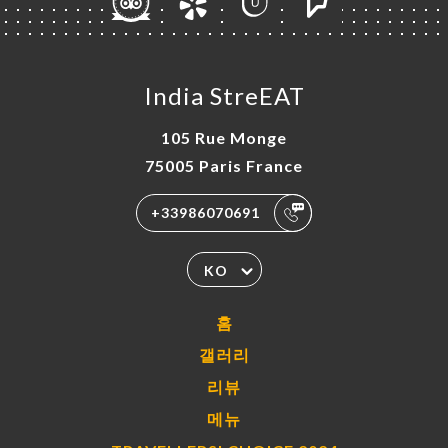
India StreEAT
105 Rue Monge
75005 Paris France
+33986070691
KO
홈
갤러리
리뷰
메뉴